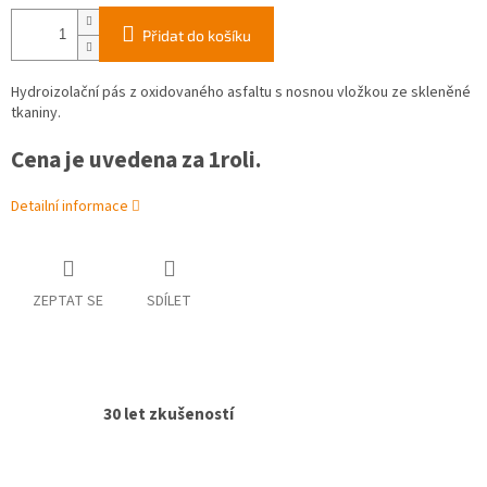
Přidat do košíku
Hydroizolační pás z oxidovaného asfaltu s nosnou vložkou ze skleněné
tkaniny.
Cena je uvedena za 1roli.
Detailní informace
ZEPTAT SE
SDÍLET
30 let zkušeností