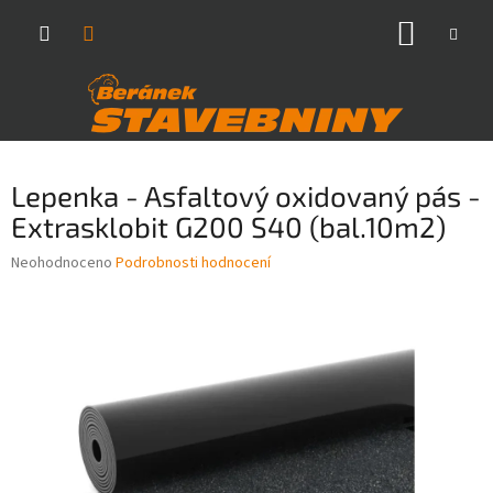
Přejít
NÁKUP
na
obsah
KOŠÍK
Lepenka - Asfaltový oxidovaný pás -
Extrasklobit G200 S40 (bal.10m2)
Průměrné
Neohodnoceno
Podrobnosti hodnocení
hodnocení
produktu
je
0,0
z
5
hvězdiček.