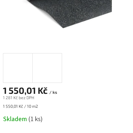
1 550,01 Kč
/ ks
1 281 Kč bez DPH
Měrná
1 550,01 Kč / 10 m2
cena:
Skladem
(1 ks)