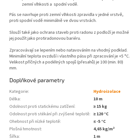
zemní vlhkosti a spodní vodě.
Pás se navrhuje proti zemní vlhkosti zpravidla v jedné vrstvě,
proti spodní vodě minimálně ve dvou vrstvách.
Slouží také jako ochrana staveb proti radonu z podloží je možné
jej použít jako protiradonovou bariéru.
Zpracovávají se lepením nebo natavováním na vhodný podklad.
Minimální teplota ovzduší i vlastního pásu při zpracování je +5 °C.
Velikost příčných a podélných spojů (přesahů) je 100 (min. 80)
mm.
Doplňkové parametry
Kategorie
:
Hydroizolace
Délka
:
10 m
Odolnost proti statickému zatížení
:
≥ 15 kg
Odolnost proti stékání při zvýšené teplotě
:
≥ 120 °C
Ohebnost při nízké teplotě
:
≤ -5 °C
Plošná hmotnost
:
4,65 kg/m²
Šířka
:
1 m