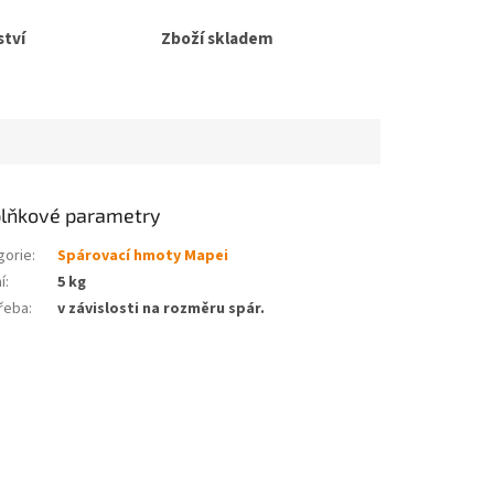
tví
Zboží skladem
lňkové parametry
gorie
:
Spárovací hmoty Mapei
í
:
5 kg
řeba
:
v závislosti na rozměru spár.