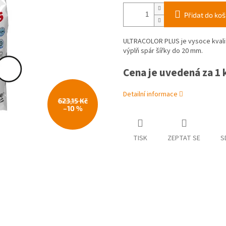
Přidat do koš
ULTRACOLOR PLUS je vysoce kvalitn
výplň spár šířky do 20 mm.
Cena je uvedená za 1 k
Detailní informace
623,15 Kč
–10 %
TISK
ZEPTAT SE
S