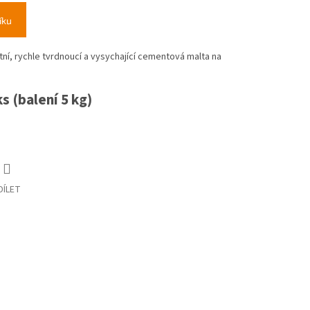
íku
í, rychle tvrdnoucí a vysychající cementová malta na
s (balení 5 kg)
DÍLET