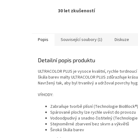
30 let zkušeností
Popis
Související soubory (1)
Diskuze
Detailní popis produktu
ULTRACOLOR PLUS je vysoce kvalitní, rychle tvrdnoucí
škála barev malty ULTRACOLOR PLUS zdůrazňuje krásu 
Navržený tak, aby byl trvanlivý a udržoval povrchy hy
VÝHODY:
Zabraňuje tvorbě plísní (Technologie BioBlock®
Spárované plochy lze rychle uvést do provozu
Vodoodpudivý a snadno čistitelný (Technologie
Stejnoměrné zbarvení bez skvrn a výkvětů
Široká škála barev