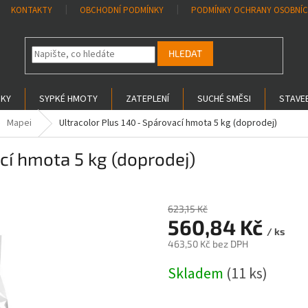
KONTAKTY
OBCHODNÍ PODMÍNKY
PODMÍNKY OCHRANY OSOBNÍC
HLEDAT
SKY
SYPKÉ HMOTY
ZATEPLENÍ
SUCHÉ SMĚSI
STAVEB
Mapei
Ultracolor Plus 140 - Spárovací hmota 5 kg (doprodej)
cí hmota 5 kg (doprodej)
623,15 Kč
–10 %
560,84 Kč
/ ks
463,50 Kč bez DPH
Měrná
Skladem
(11 ks)
cena: