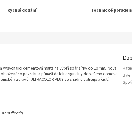
Rychlé dodání
Technické poradens
Dop
 a vysychající cementová malta na výplň spár šířky do 20 mm. Nová
Kate
obloženého povrchu a přináší dotek originality do vašeho domova.
Balen
gienické a zdravé, ULTRACOLOR PLUS se snadno aplikuje a čistí.
Spot
)
 DropEffect®)