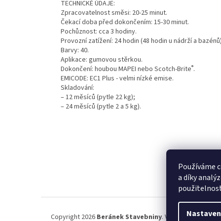
TECHNICKÉ ÚDAJE:
Zpracovatelnost směsi: 20-25 minut.
Čekací doba před dokončením: 15-30 minut.
Pochůznost: cca 3 hodiny.
Provozní zatížení: 24 hodin (48 hodin u nádrží a bazénů)
Barvy: 40.
Aplikace: gumovou stěrkou.
®
Dokončení: houbou MAPEI nebo Scotch-Brite
.
EMICODE: EC1 Plus - velmi nízké emise.
Skladování:
– 12 měsíců (pytle 22 kg);
– 24 měsíců (pytle 2 a 5 kg).
Z
á
p
Používáme c
a
a díky analý
t
použitelnos
í
Nastaven
Copyright 2026
Beránek Stavebniny
. Všechna práva vyh